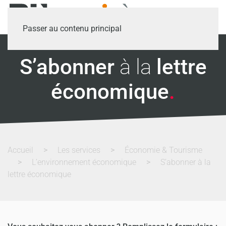
Passer au contenu principal
S’abonner
à la
lettre
économique
.
Accueil
Les services
Économie & Tourisme
L’environnement économique
S’abonner à la
lettre économique