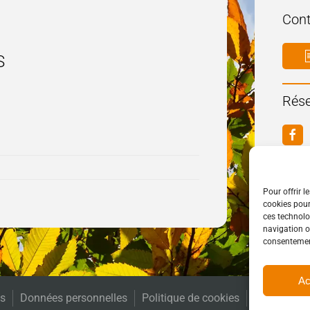
Cont
S
Rése
Pour offrir l
cookies pour
ces technolo
navigation ou
consentement
Ac
es
Données personnelles
Politique de cookies
Accessibili