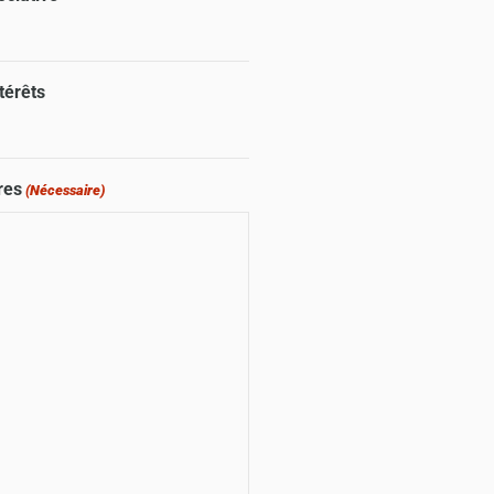
térêts
res
(Nécessaire)