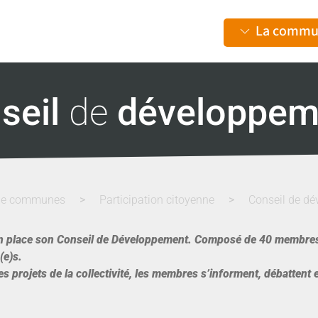
La commu
seil
de
développem
de communes
Participation citoyenne
Conseil de d
n place son Conseil de Développement. Composé de 40 membres
(e)s.
 les projets de la collectivité, les membres s’informent, débattent