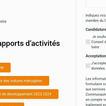
Indiquez vos
membre du C
oirs
Candidatur
Je souha
apports d’activités
Conseil 
Isère
Acceptatio
J'accept
nté
données
Les informati
cte des ordures ménagères
formulaire s
aux services
eil de développement 2023-2024
Communauté 
en compte vo
traitement e