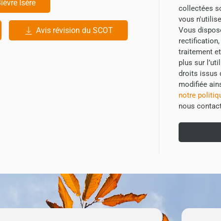
ièvre Isère
collectées s
vous n'utili
Avis révision du SCOT
Vous dispose
rectification
traitement e
plus sur l’ut
droits issus 
modifiée ain
notre politi
nous contac