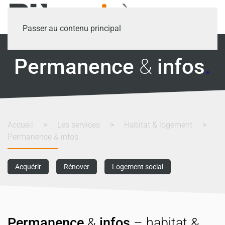
Passer au contenu principal
Permanence
&
infos
.
Accueil
Les services
Habitat & logement
Permanence & infos
Acquérir
Rénover
Logement social
Permanence
&
infos
– habitat &