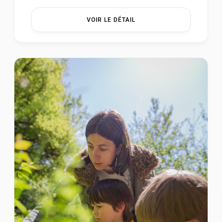
du temps par George Sand. – Samedi 22 août à
VOIR LE DÉTAIL
11h En […] ...