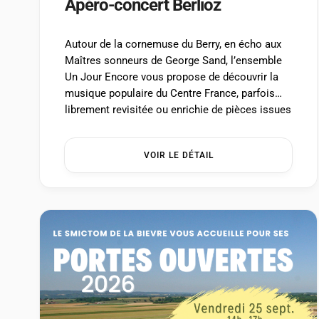
Apéro-concert Berlioz
Autour de la cornemuse du Berry, en écho aux
Maîtres sonneurs de George Sand, l’ensemble
Un Jour Encore vous propose de découvrir la
musique populaire du Centre France, parfois
librement revisitée ou enrichie de pièces issues
des Manuscrits de Gargilesse, conservés au fil
du temps par George Sand. – Mercredi 26 août
VOIR LE DÉTAIL
à 11h En […] ...