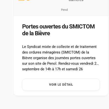
Penol
Portes ouvertes du SMICTOM
de la Bièvre
Le Syndicat mixte de collecte et de traitement
des ordures ménagères (SMICTOM) de la
Bièvre organise des journées portes ouvertes
sur son site de Penol. Rendez-vous vendredi 25
septembre de 14h à 17h et samedi 26
septembre de 10h à 12h et de 14h à 17h.
L’accès au site est gratuit et sans réservation.
VOIR LE DÉTAIL
Accessible […] ...