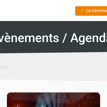
La commu
vènements / Agend
enda