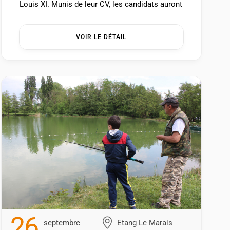
Louis XI. Munis de leur CV, les candidats auront
l’occasion de rencontrer et d’échanger avec les
entreprises du territoire ayant des besoins en
VOIR LE DÉTAIL
recrutement. […] ...
26
Septembre
Etang Le Marais