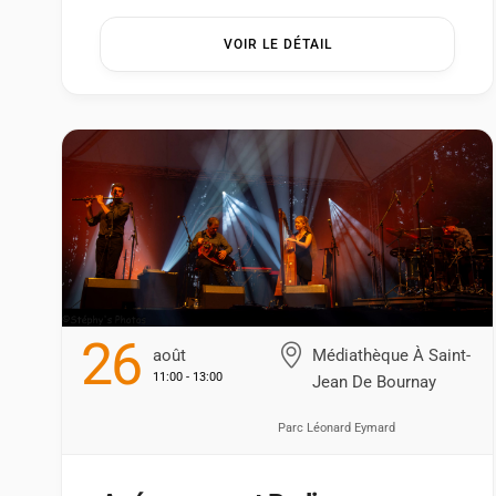
du temps par George Sand. – Vendredi 21 août
VOIR LE DÉTAIL
à 11h En […] ...
26
Août
Médiathèque À Saint-
11:00 - 13:00
Jean De Bournay
Parc Léonard Eymard