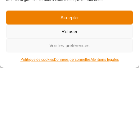
un effet négatif sur certaines caractéristiques et fonctions.
Accepter
Refuser
Voir les préférences
Politique de cookies
Données personnelles
Mentions légales
COMMUNAUTÉ DE COMMUNES
DE BIÈVRE ISÈRE