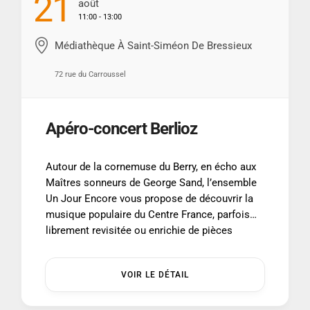
21
Août
11:00 - 13:00
Médiathèque À Saint-Siméon De Bressieux
72 rue du Carroussel
Apéro-concert Berlioz
Autour de la cornemuse du Berry, en écho aux
Maîtres sonneurs de George Sand, l’ensemble
Un Jour Encore vous propose de découvrir la
musique populaire du Centre France, parfois
librement revisitée ou enrichie de pièces
issues des Manuscrits de Gargilesse,
conservés au fil du temps par George Sand. –
VOIR LE DÉTAIL
Vendredi 21 août à 11h En […] ...