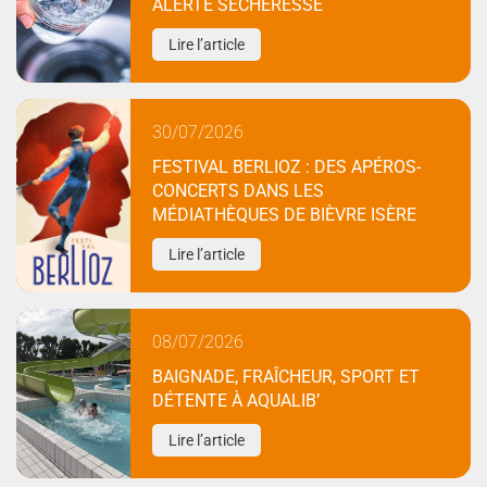
ALERTE SÉCHERESSE
Lire l’article
30/07/2026
FESTIVAL BERLIOZ : DES APÉROS-
CONCERTS DANS LES
MÉDIATHÈQUES DE BIÈVRE ISÈRE
Lire l’article
08/07/2026
BAIGNADE, FRAÎCHEUR, SPORT ET
DÉTENTE À AQUALIB’
Lire l’article