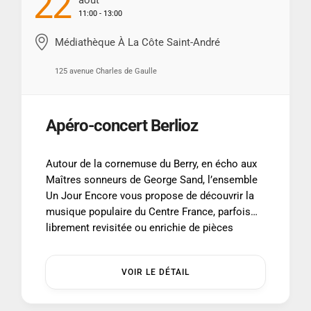
22
Août
11:00 - 13:00
Médiathèque À La Côte Saint-André
125 avenue Charles de Gaulle
Apéro-concert Berlioz
Autour de la cornemuse du Berry, en écho aux
Maîtres sonneurs de George Sand, l’ensemble
Un Jour Encore vous propose de découvrir la
musique populaire du Centre France, parfois
librement revisitée ou enrichie de pièces
issues des Manuscrits de Gargilesse,
conservés au fil du temps par George Sand. –
VOIR LE DÉTAIL
Samedi 22 août à 11h En […] ...