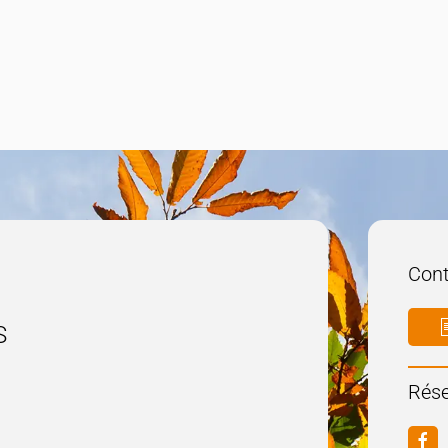
Cont
S
Rése