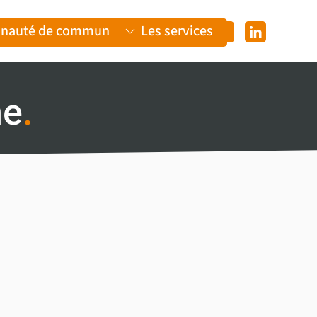
nauté de communes
Les services
ne
.