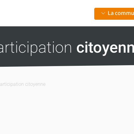
La commu
rticipation
citoyen
articipation citoyenne