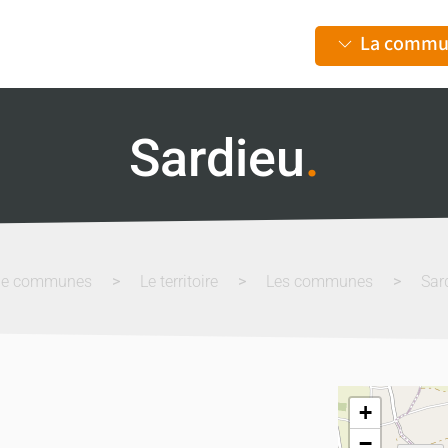
La commu
Sardieu
.
de communes
Le territoire
Les communes
Sar
+
−