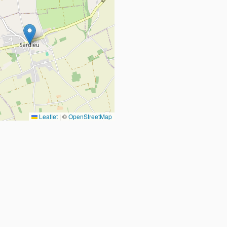
Leaflet
|
©
OpenStreetMap