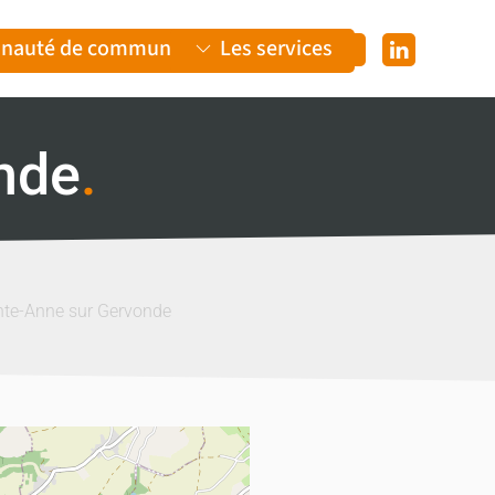
nauté de communes
Les services
nde
.
nte-Anne sur Gervonde