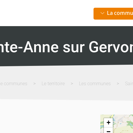
La commu
nte-Anne sur Gervo
de communes
Le territoire
Les communes
Sai
+
−