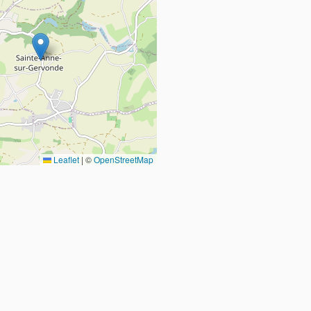
Leaflet
|
©
OpenStreetMap