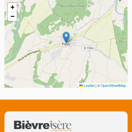
+
−
Leaflet
|
©
OpenStreetMap