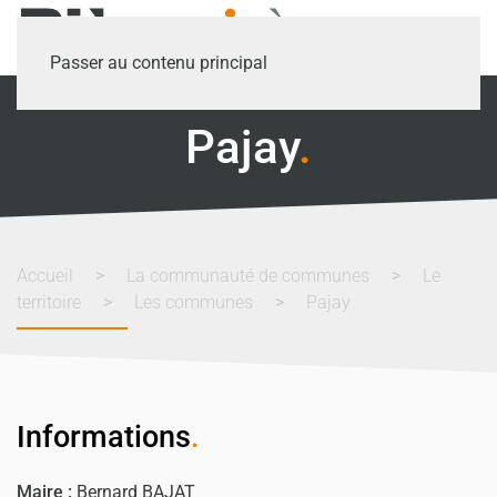
Passer au contenu principal
Pajay
.
Accueil
La communauté de communes
Le
territoire
Les communes
Pajay
Informations
.
Maire :
Bernard BAJAT