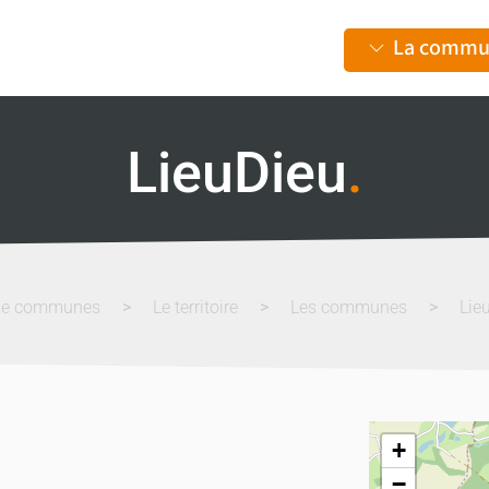
La commu
LieuDieu
.
de communes
Le territoire
Les communes
Lie
+
−