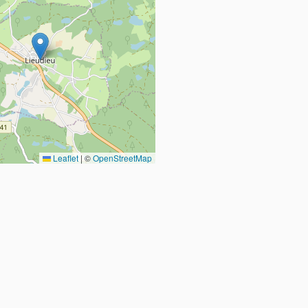
Leaflet
|
©
OpenStreetMap