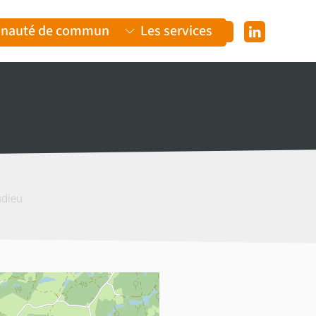
nauté de communes
Les services
udieu