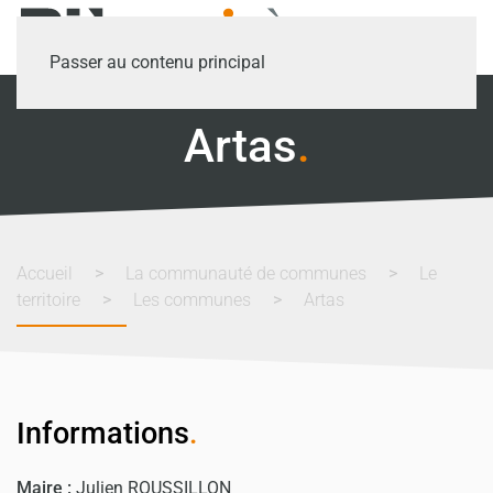
Passer au contenu principal
Artas
.
Accueil
La communauté de communes
Le
territoire
Les communes
Artas
Informations
.
Maire :
Julien ROUSSILLON