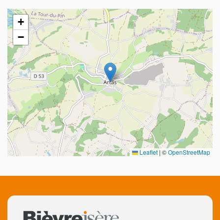
+
−
Leaflet
|
©
OpenStreetMap