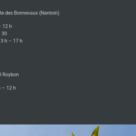
te des Bonnevaux (Nantoin)
– 12 h
h 30
13 h – 17 h
0 Roybon
h – 12 h