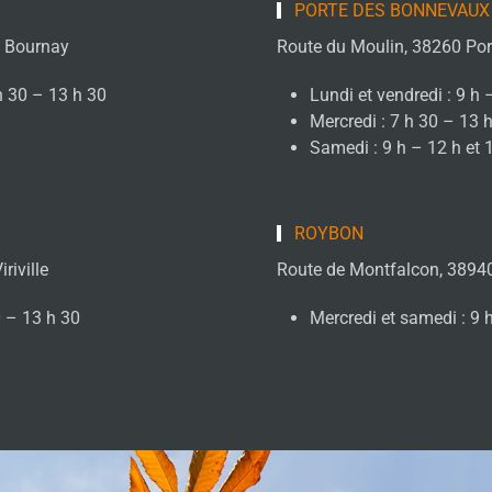
PORTE DES BONNEVAUX
e Bournay
Route du Moulin, 38260 Por
h 30 – 13 h 30
Lundi et vendredi : 9 h 
Mercredi : 7 h 30 – 13 
Samedi : 9 h – 12 h et 
ROYBON
riville
Route de Montfalcon, 3894
0 – 13 h 30
Mercredi et samedi : 9 