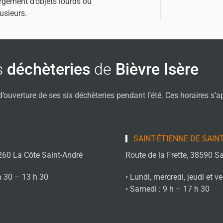
rgement d’objets lourds ou
usieurs.
s
déchèteries
de
Bièvre Isère
d’ouverture de ses six déchèteries pendant l’été. Ces horaires s’a
SAINT-ÉTIENNE DE SAIN
260 La Côte Saint-André
Route de la Frette, 38590 Sa
h 30 – 13 h 30
• Lundi, mercredi, jeudi et v
• Samedi : 9 h – 17 h 30