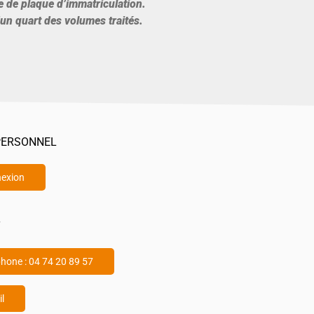
 de plaque d’immatriculation.
’un quart des volumes traités.
PERSONNEL
exion
T
phone : 04 74 20 89 57
l