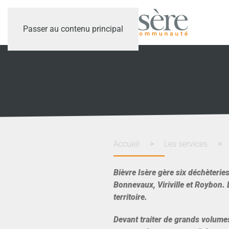
Passer au contenu principal
Accueil
Les services
Bièvre Isère gère six déchèterie
Bonnevaux, Viriville et Roybon. 
territoire.
Devant traiter de grands volumes